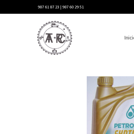
987 61 87 23 | 987 60 29 51
Inic
Syntium 5000 Xs Sae 5w30