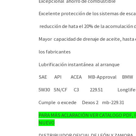
Excepcional ahorro de combustible
Excelente protección de los sistemas de esc
reducción de hata el 20% de la acomulación 
Mayor capacidad de drenaje de aceite, hasta
los fabricantes
Lubrificación instantánea al arranque
SAE API ACEA MB-Approval BM
5W30 SN/CF C3 229.51 Longlife-
Cumple o excede Dexos 2 mb-229.31
PARA MÁS ACLARACIÓN VER CATALOGO PDF,
NUEVO
DISTRIBUIDOR OFICIAL DE LEÓN Y ZAMORA