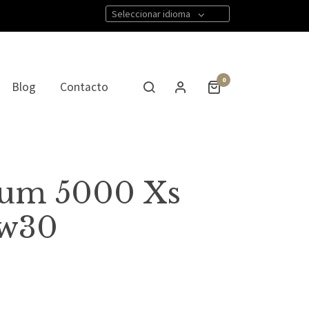
Seleccionar idioma
0
Blog
Contacto
ium 5000 Xs
5w30