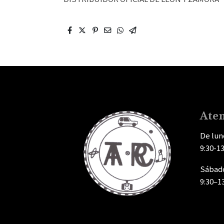
Aten
De lun
9:30-13
Sábad
9:30–1