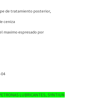
ape de tratamiento posterior,
de ceniza
 el maximo espresado por
W
04
 PETRONAS LUBRICANTES, SYNTIUN