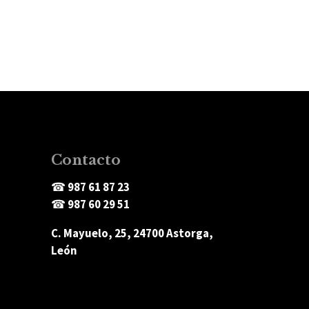
Contacto
☎
987 61 87 23
☎
987 60 29 51
C. Mayuelo, 25, 24700 Astorga,
León