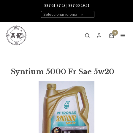
987 61 87 23 | 987 60 29 51
Seleccionar idioma
0
Syntium 5000 Fr Sae 5w20