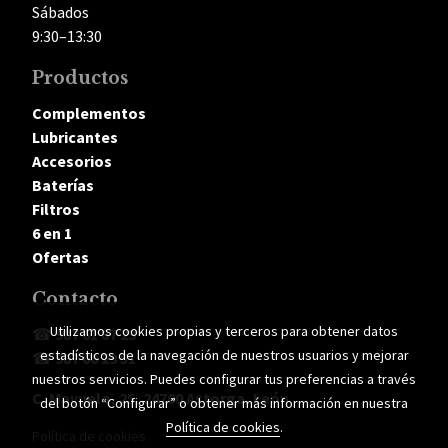
Sábados
9:30–13:30
Productos
Complementos
Lubricantes
Accesorios
Baterías
Filtros
6 en 1
Ofertas
Contacto
Utilizamos cookies propias y terceros para obtener datos
☎
987 61 87 23
estadísticos de la navegación de nuestros usuarios y mejorar
☎
987 60 29 51
nuestros servicios. Puedes configurar tus preferencias a través
C. Mayuelo, 25, 24700 Astorga, León
del botón “Configurar” o obtener más información en nuestra
Política de cookies
.
Política de cookies